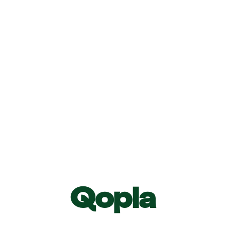
Q
opla