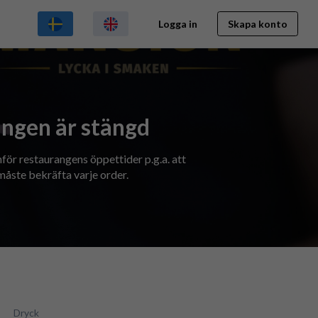
Logga in
Skapa konto
ngen är stängd
nför restaurangens öppettider p.g.a. att
åste bekräfta varje order.
Dryck