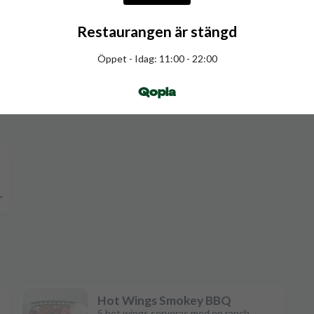
Restaurangen är stängd
r
Öppet - Idag: 11:00 - 22:00
Qopla
r
Hot Wings Smokey BBQ
5 hot wings serveras med en ranch