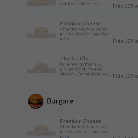
dorritos, chili cheese
Från 109 k
Premium Cheese
Cheddar, ketchup, senap,
pickles, silverlök, mansion
majo
Från 109 k
The Truffle
Honungs-tryffelmajo,
picklad rödlök, friterad
silverlök, Emmentaler ost &
Från 109 k
senapsstekt kött
Burgare
Premium Cheese
Cheddar, ketchup, senap,
pickles, silverlök, mansion
majo