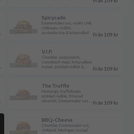
r
Från 109 kr
Spicycado
Emmentaler ost, stekt chili,
chilimajo, rödlök,
avokadoröra & krispsallad
r
Från 109 kr
V.I.P.
Cheddar, pepparjack,
comeback majo, krispsallad,
tomat, picklad rödlök &
r
Från 109 kr
lökringar
The Truffle
Honungs-tryffelmajo,
picklad rödlök, friterad
silverlök, Emmentaler ost &
r
Från 109 kr
senapsstekt kött
BBQ-Cheese
Cheddar, Emmentaler ost,
chiliaioli, lökringar, rostad