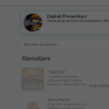
Digitalt Presentkort
Passa på att ge bort ett presentkort från 
Bästsäljare
"Sån Där"
Cheddar, pepparjack,
chilimajo, sallad, rödlök,
jalapeno & karamelliserad
Från 109 k
lök
Spicy Nacho
200g kött, pepparjack ost,
chili bea, rödlök, jalapeno,