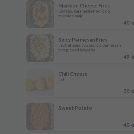
Mansion Cheese Fries
Ostsås, karamelliserad lök &
mansion majo
40 k
Spicy Parmesan Fries
Tryffel majo, rostad lök, parmesan
och picklad jalapeño
49 k
Chili Cheese
5st
30 k
Sweet Potato
40 k