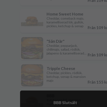
Från 109 k
Home Sweet Home
Cheddar, comeback majo,
karamelliserad lök, gullök,
pickles, ketchup & senap
Från 109 k
"Sån Där"
Cheddar, pepparjack,
chilimajo, sallad, rödlök,
jalapeno & karamelliserad
Från 109 k
lök
Tripple Cheese
Cheddar, pickles, rödlök,
ketchup, senap & mansion
majo
Från 155 k
BBB
Kalvbacon (H), mansion
BBB
Slutsålt
majo, picklad jalapeno,