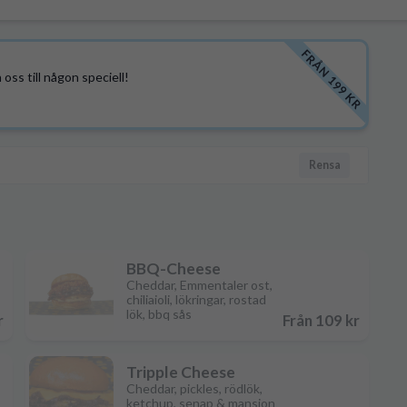
FRÅN 199 KR
oss till någon speciell!
Rensa
BBQ-Cheese
Cheddar, Emmentaler ost,
chiliaioli, lökringar, rostad
lök, bbq sås
r
Från 109 kr
Tripple Cheese
Cheddar, pickles, rödlök,
ketchup, senap & mansion