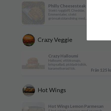
Philly Cheesesteak
Stekt ryggbiff, Cheddar,
Emmentaler, stekt
grönsaksblandning med
Från 159 k
Paprika, Lök, Champinjoner,
och picklad jalapeno,
baguette.
Crazy Veggie
Crazy Halloumi
Halloumi, vitlöksmajo,
krispsallad, pickladrödlök,
karameliserad lök.
Från 125 k
Hot Wings
Hot Wings Lemon Parmesan
5 hot wings serveras med en ranch