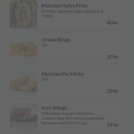
Mansion Spicy Fries
Ostsås, mansion majo, jalapeno &
rödlök
r
40 kr
Onion Rings
7st
r
30 kr
Mozzarella Sticks
5st
r
30 kr
Hot Wings
Välj mellan mango habanero,
smokey bbq eller lemon parmesan.
Serveras med Ranch sås
r
59 kr