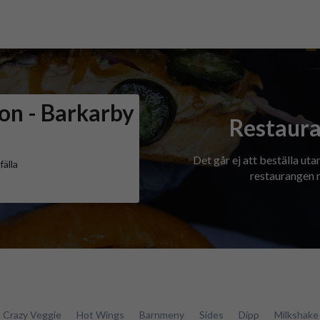
on - Barkarby
Restaura
Det går ej att beställa uta
älla
restaurangen m
Crazy Veggie
Hot Wings
Barnmeny
Sides
Dipp
Milkshake