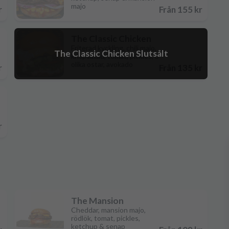
majo
r
Från 155 kr
The Classic Chicken
Friterad kyckling, chili majo,
The Classic Chicken
Slutsålt
krispsallad, tomat, pickles, 3
olika ostar, avokado
r
Från 135 kr
r
The Mansion
Cheddar, mansion majo,
rödlök, tomat, pickles,
ketchup & senap