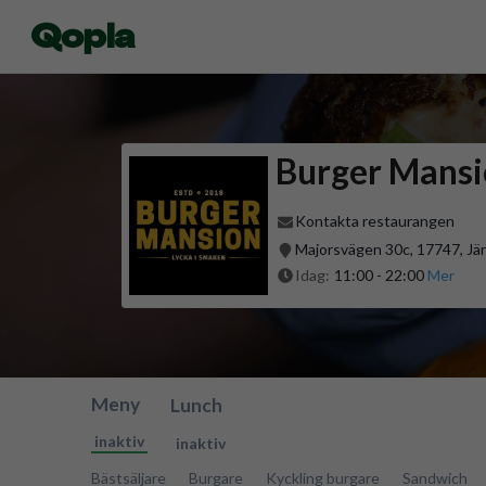
Qopla
Burger Mansi
Kontakta restaurangen
Majorsvägen 30c, 17747, Järf
Idag:
11:00
-
22:00
Mer
Meny
Lunch
inaktiv
inaktiv
Bästsäljare
Burgare
Kyckling burgare
Sandwich