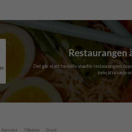
Restaurangen 
Det går ej att beställa utanför restaurangens öpp
gö
bekräfta varje or
Barnrätt
Tillbehör
Dryck