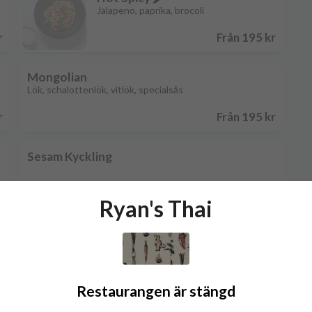
Jalapeno, paprika, brocoli
r
Från 195 kr
Mongolian
Lök, schalottenlök, vitlök, specialsås
r
Från 195 kr
Sesam Kyckling
r
195 kr
Ryan's Thai
r
Restaurangen är stängd