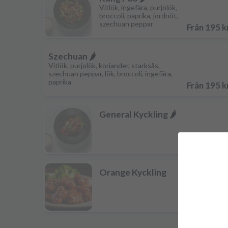
Vitlök, ingefära, purjolök,
broccoli, paprika, jordnöt,
szechuan peppar
Från 195 k
Szechuan 🌶️
Vitlök, purjolök, koriander, starksås,
szechuan peppar, lök, broccoli, ingefära,
paprika
Från 195 k
General Kyckling 🌶️
195 k
Orange Kyckling
195 k