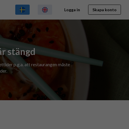
Logga in
Skapa konto
är stängd
ettider p.g.a. att restaurangen måste
der.