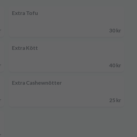
Extra Tofu
r
30 kr
Extra Kött
r
40 kr
Extra Cashewnötter
r
25 kr
r