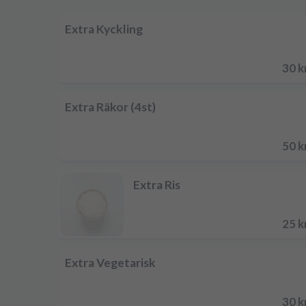
Extra Kyckling
30 k
Extra Räkor (4st)
50 k
Extra Ris
25 k
Extra Vegetarisk
30 k