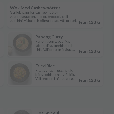
Wok Med Cashewnötter
Gul lök, paprika, cashewnötter,
vattenkastanjer, morot, broccoli, chili,
zucchini, vitkål och böngroddar. Välj protein
r
Från 130 kr
i nästa steg.
Paneng Curry
Paneng curry, paprika,
sötbasilika, limeblad och
chili. Välj protein i nästa
r
Från 130 kr
steg.
Fried Rice
Ris, äggula, broccoli, lök,
böngroddar, thai-gräslök.
Välj protein i nästa steg.
r
Från 130 kr
Hot Spicy 🌶️