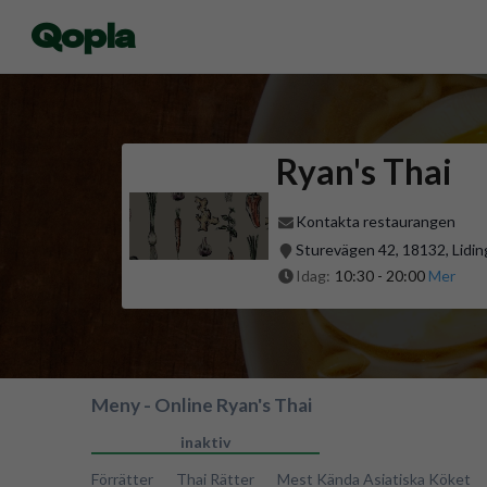
Qopla
Ryan's Thai
Kontakta restaurangen
Sturevägen 42, 18132, Lidin
Idag:
10:30
-
20:00
Mer
Meny - Online Ryan's Thai
inaktiv
Förrätter
Thai Rätter
Mest Kända Asiatiska Köket