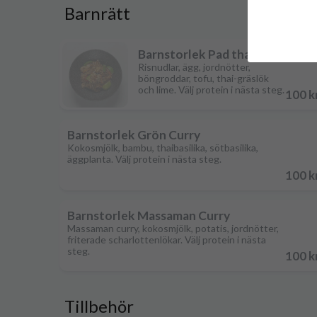
Barnrätt
Barnstorlek Pad thai
Risnudlar, ägg, jordnötter,
böngroddar, tofu, thai-gräslök
och lime. Välj protein i nästa steg.
100 k
Barnstorlek Grön Curry
Kokosmjölk, bambu, thaibasilika, sötbasilika,
äggplanta. Välj protein i nästa steg.
100 k
Barnstorlek Massaman Curry
Massaman curry, kokosmjölk, potatis, jordnötter,
friterade scharlottenlökar. Välj protein i nästa
steg.
100 k
Tillbehör