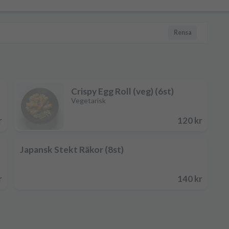
Rensa
Crispy Egg Roll (veg) (6st)
Vegetarisk
r
120 kr
Japansk Stekt Räkor (8st)
r
140 kr