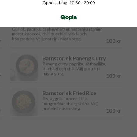
Öppet - Idag: 10:30 - 20:00
Qopla
Barnstorlek Wok Med Cashewnötter
Gul lök, paprika, cashewnötter, vattenkastanjer,
morot, broccoli, chili, zucchini, vitkål och
böngroddar. Välj protein i nästa steg.
r
100 kr
Barnstorlek Paneng Curry
Paneng curry, paprika, sötbasilika,
limeblad och chili. Välj protein i
nästa steg.
r
100 kr
Barnstorlek Fried Rice
Ris, äggula, broccoli, lök,
böngroddar, thai-gräslök. Välj
protein i nästa steg.
r
100 kr