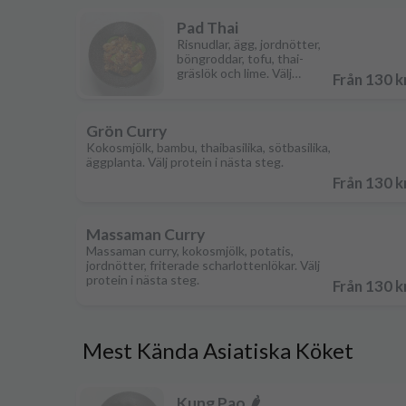
Pad Thai
Risnudlar, ägg, jordnötter,
böngroddar, tofu, thai-
gräslök och lime. Välj
Från 130 k
protein i nästa steg.
Grön Curry
Kokosmjölk, bambu, thaibasilika, sötbasilika,
äggplanta. Välj protein i nästa steg.
Från 130 k
Massaman Curry
Massaman curry, kokosmjölk, potatis,
jordnötter, friterade scharlottenlökar. Välj
protein i nästa steg.
Från 130 k
Mest Kända Asiatiska Köket
Kung Pao 🌶️