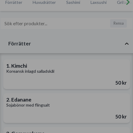
Förrätter
Huvudrätter
Sashimi
Laxsushi
Grilladl
Rensa
Förrätter
1. Kimchi
Koreansk inlagd salladskål
50 kr
2. Edanane
Sojabönor med flingsalt
50 kr