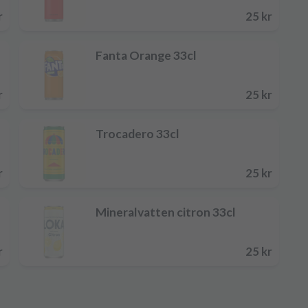
r
25 kr
Fanta Orange 33cl
r
25 kr
Trocadero 33cl
r
25 kr
Mineralvatten citron 33cl
r
25 kr