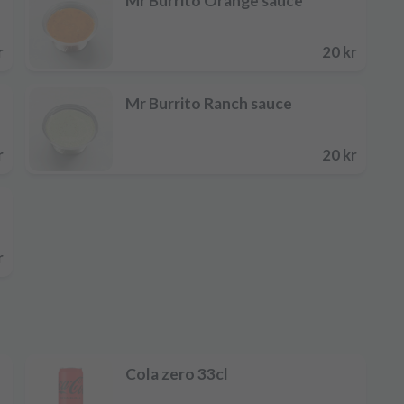
Mr Burrito Orange sauce
r
20 kr
Mr Burrito Ranch sauce
r
20 kr
r
Cola zero 33cl