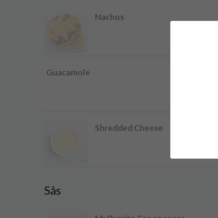
Nachos
40 k
Guacamole
40 k
Shredded Cheese
15 k
Sås