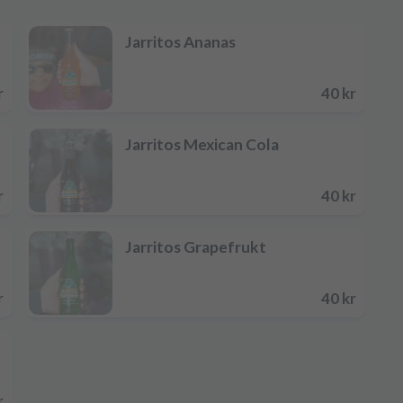
Jarritos Ananas
r
40 kr
Jarritos Mexican Cola
r
40 kr
Jarritos Grapefrukt
r
40 kr
r