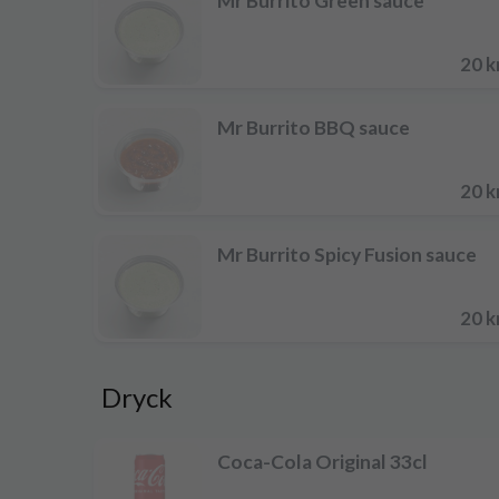
Mr Burrito Green sauce
20 k
Mr Burrito BBQ sauce
20 k
Mr Burrito Spicy Fusion sauce
20 k
Dryck
Coca-Cola Original 33cl