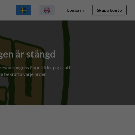
Logga in
Skapa konto
en är stängd
 restaurangens öppettider p.g.a. att
e bekräfta varje order.