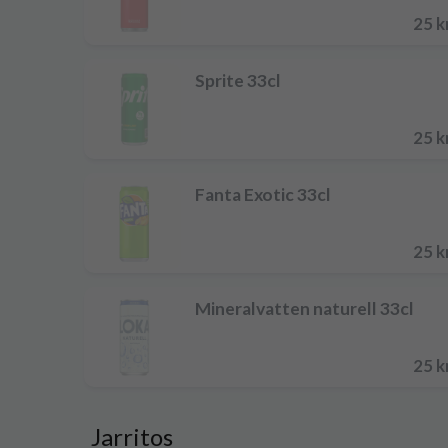
25 k
Sprite 33cl
25 k
Fanta Exotic 33cl
25 k
Mineralvatten naturell 33cl
25 k
Jarritos