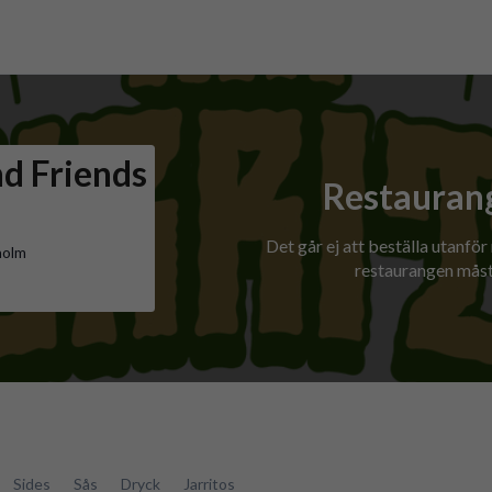
d Friends
Restaurang
Det går ej att beställa utanför
holm
restaurangen måst
Sides
Sås
Dryck
Jarritos