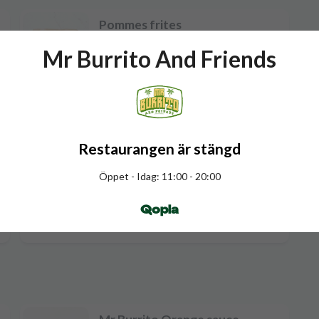
Pommes frites
Mr Burrito And Friends
r
40 kr
Tato Pops
r
49 kr
Restaurangen är stängd
Öppet - Idag: 11:00 - 20:00
Chorizo
Qopla
r
15 kr