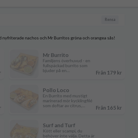
Rensa
d nyfriterade nachos och Mr Burritos gröna och orangea sås!
Mr Burrito
Familjens överhuvud - en
fullspäckad burrito som
bjuder på en
r
Från 179 kr
smakupplevelse värd att
återkomma till igen och
igen. Med nötkött som
Pollo Loco
marinerats i de mest
autentiska mexicali
En Burrito med mustigt
kryddorna toppade med
marinerad mör kycklingfilé
frasiga pommes frites, Mr
som doftar av citrus,
r
Från 165 kr
Burritos egna såser som
aromatiskt spanskt ris samt
förhöjer smakerna av det
en blandning av olika
möra köttet, lätt smält ost
ostsorter och crema. Mr
av olika sorter, och crema.
Surf and Turf
Burritos delikata gryta av
Denna Burrito kan
blandade bönor som
Kött eller scampi, du
tillfredsställa en rejäl
tillagats i typiska mexicali
behöver inte välja. Detta är