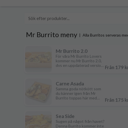
Mr Burrito meny
|
Alla Burritos serveras me
Mr Burrito 2.0
För våra Mr Burrito Lovers
kommer nu Mr Burrito 2.0,
dvs en uppdaterad version
Från 179 k
av vår mest populära
Burrito. Samma goda
nötkött som marinerats i
Carne Asada
smakrika kryddor toppas nu
med frasiga potato tarts,
Samma goda nötkött som
och avrundas med lätt
du känner igen från Mr
smält ost av olika sorter,
Burrito toppas här med
Från 175 k
och crema.
aromatiskt spanskt ris. Det
hela rundas av med lätt
smält ost av olika sorter
Sea Side
och crema.
Sugen på något från havet?
Denna Burrito kommer inte