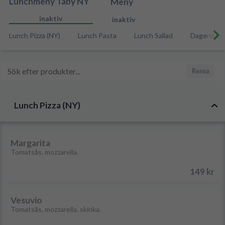
Lunchmeny Täby NY
Meny
inaktiv
inaktiv
Lunch Pizza (NY)
Lunch Pasta
Lunch Sallad
Dagens lu
Rensa
Lunch Pizza (NY)
Margarita
Tomatsås, mozzarella.
149 kr
Vesuvio
Tomatsås, mozzarella, skinka.