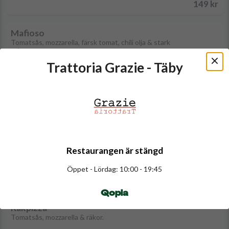
149 kr
Mafioso
Tomatsås, mozzarella, färsk tomat, chili olja & stark
salame.
149 kr
Trattoria Grazie - Täby
Salame
Tomatsås, mozzarella, salami, parmesan
149 kr
Napolitana
Restaurangen är stängd
Tomatsås, mozzarella, kapris, sardell, oliver, chili olja &
persilja.
Öppet - Lördag: 10:00 - 19:45
149 kr
Qopla
Räkpizza
Tomatsås, mozzarella & räkor.