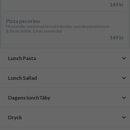
149 kr
Pizza pecorino
Mozzarella, marinerad kronärtskocka, ruccola pecorinoost
& färsk rödlök. (Utan tomatsås)
149 kr
Lunch Pasta
Lunch Sallad
Carbonara
Pancetta i lätt krämig parmesansås med
vitlök, svartpeppar & äggula.
149 kr
Dagens lunchTäby
Cesar sallad pollo
Ugnsgratinerad kycklingfilé, romansallad,
gurka, tomat, ruccola, krutonger,
Lasagne
caesardressing, parmesanost.
149 kr
Dryck
Gratinerade pastaplattor med köttfärs,
Dagens Fisk
bechamelsås och ost.
kolla meny
149 kr